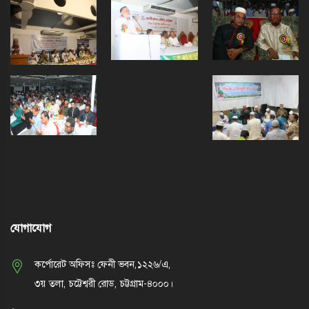
যোগাযোগ
কর্পোরেট অফিসঃ ফেনী ভবন,১২২৬/এ,
৩য় তলা, চট্টেশ্বরী রোড, চট্টগ্রাম-৪০০০।