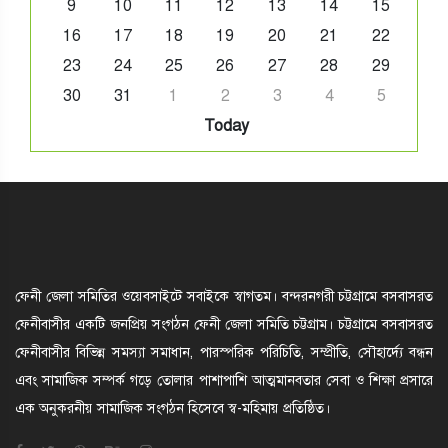
9
10
11
12
13
14
15
16
17
18
19
20
21
22
23
24
25
26
27
28
29
30
31
1
2
3
4
5
Today
ফেনী জেলা সমিতির ওয়েবসাইটে সবাইকে স্বাগতম। বন্দরনগরী চট্টগ্রামে বসবাসরত
ফেনীবাসীর একটি জনপ্রিয় সংগঠন ফেনী জেলা সমিতি চট্টগ্রাম। চট্টগ্রামে বসবাসরত
ফেনীবাসীর বিভিন্ন সমস্যা সমাধান, পারস্পরিক পরিচিতি, সম্প্রীতি, সৌহার্দ্যে বন্ধন
এবং সামাজিক সম্পর্ক গড়ে তোলার পাশাপাশি আত্মমানবতার সেবা ও শিক্ষা প্রসারে
এক অনুকরনীয় সামাজিক সংগঠন হিসেবে স্ব-মহিমায় প্রতিষ্ঠিত।